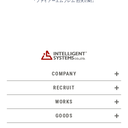
『ファイアーエムブレム 烈火の剣』
COMPANY
ビジョン
RECRUIT
会社概要
求める人材
WORKS
沿革
ワークスタイル
ゲーム
GOODS
インテリジェントな人々
イベント
募集要項
グッズ