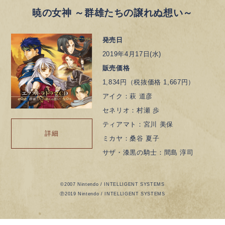
暁の女神 ～群雄たちの譲れぬ想い～
発売日
2019年4月17日(水)
販売価格
1,834円（税抜価格 1,667円）
アイク：萩 道彦
セネリオ：村瀬 歩
ティアマト：宮川 美保
詳細
ミカヤ：桑谷 夏子
サザ・漆黒の騎士：間島 淳司
©2007 Nintendo / INTELLIGENT SYSTEMS
ⓟ2019 Nintendo / INTELLIGENT SYSTEMS