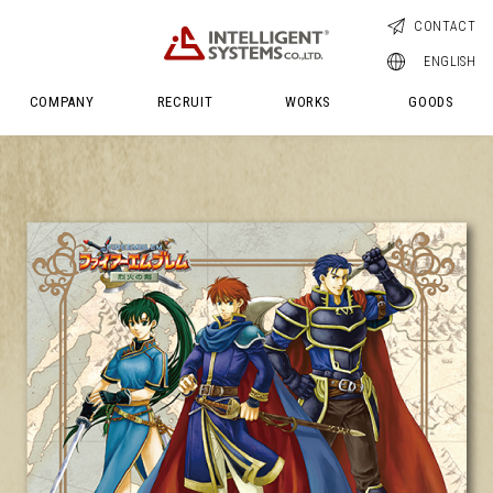
CONTACT
CREATORS｜
RECRUITMENT｜
HISTORY｜
GAMES｜
EVENTS｜
ENGLISH
インテリジェントな人々
募集要項
沿革
ゲーム
イベント
COMPANY
RECRUIT
WORKS
GOODS